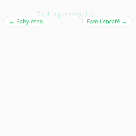
Beitragsnavigation
←
Babylesen
Familiencafé
→